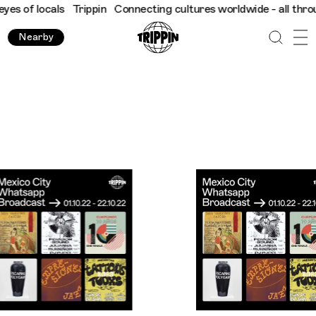
ls
Trippin
Connecting cultures worldwide - all through the eyes
Nearby
Trippin WhatsApp Broadcast: Things To Do in Mexico This 