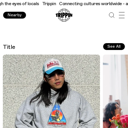
of locals
Trippin
Connecting cultures worldwide - all through t
Nearby
Test Page
Title
See All